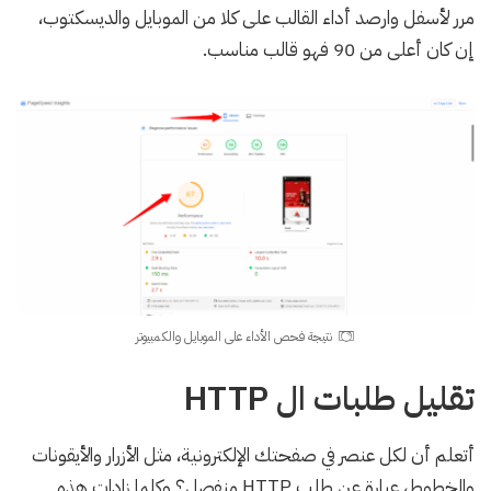
مرر لأسفل وارصد أداء القالب على كلا من الموبايل والديسكتوب،
إن كان أعلى من 90 فهو قالب مناسب.
نتيجة فحص الأداء على الموبايل والكمبيوتر
تقليل طلبات ال HTTP
أتعلم أن لكل عنصر في صفحتك الإلكترونية، مثل الأزرار والأيقونات
والخطوط، عبارة عن طلب HTTP منفصل؟ وكلما زادات هذه