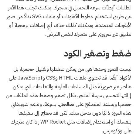
الطلبات أبطأت سرعة التحميل في متجرك. يمكنك تجنب هذا الأمر
عن طريق استخدام خطوط الأيقونات أو ملفات SVG بدلاً من صور
الأيقونات المتعددة. ويمكنك كذلك حذف أي إضافات برمجية أو
تطبيق غير ضروري على متجرك لنفس الغرض.
ضغط وتصغير الكود
ليست الصور وحدها هي من يمكن ضغطها وتقليل حجمها، بل
الأكواد أيضًا. قد تحتوي ملفات HTML وCSS وJavaScript على
عناصر غير ضرورية مثل المساحات الفارغة والتعليقات التي يمكن
إزالتها لتحسين سرعة المتجر. يقلل تصغير وضغط هذه الملفات من
حجمها ويساعد المتصفح على معالجتها بسرعة. وتدعم شوبيفاي
هذه الميزة ذاتيًا دون تدخل منك. لكن قد تحتاج إلى تنفيذها
بنفسك أو استخدام إضافات مثل WP Rocket إذا كان متجرك
على ووكومرس.