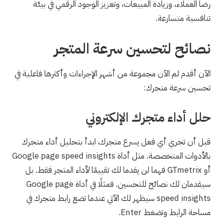
رضا العملاء، وزيادة المبيعات، وتعزيز الوجود الرقمي في بيئة
تنافسية متسارعة.
نصائح لتحسين سرعة المتجر
الآن أقدم لم الآن مجموعة من أشهر الإجراءات وأكثرها فاعلية في
تحسين سرعة متجرك:
حلل أداء متجرك الإلكتروني
قبل أن تجري أي فعل يسرع متجرك، ابدأ بتحليل أداء متجرك
بالأدوات المتخصصة. مثل أداة Google page speed insights
أو GTmetrix فهما لن يقدما لك تقييمًا لأداء المتجر فقط. بل
سيقدمان لك نصائح للتحسين. فمثلًا في أداة Google page
speed insights سيظهر لك الآتي عندما تضع رابط متجرك في
مساحة الرابط وتضغط Enter.