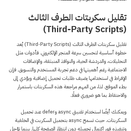
تقليل سكربتات الطرف الثالث
(Third-Party Scripts)
تقليل سكربتات الطرف الثالث (Third-Party Scripts) يُعد
خطوة أساسية لتحسين سرعة المتجر الإلكتروني. فأدوات مثل
التحليلات، والدردشة الحية، والنوافذ المنبثقة، والإضافات
الاجتماعية رغم أهميتها في دعم تجربة المستخدم والتسويق. فإن
الإفراط في استخدامها يضيف طلبات تحميل إضافية ويؤدي إلى
بطء الموقع. لذا، من المهم مراجعة هذه السكربتات باستمرار
والاحتفاظ بما هو ضروري فعلًا.
ويمكنك أيضًا استخدام تقنيتي async وdefer عند تحميل
السكربتات. حيث تسمح async بتحميل السكربت في الخلفية
وتنفيذه فور اكتمال تحميله دون انتظار الصفحة كلها. بينما تؤجل