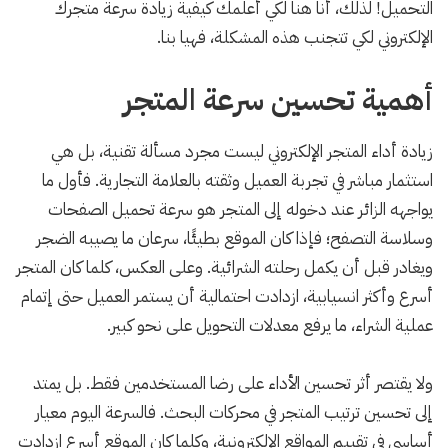
التحميل! لذلك، أنا هنا لكي أعلمك كيفية زيادة سرعة متجرك
الإلكتروني لكي تتجنب هذه المشكلة، فهيا بنا.
أهمية تحسين سرعة المتجر
زيادة أداء المتجر الإلكتروني ليست مجرد مسألة تقنية، بل هي
استثمار مباشر في تجربة العميل وثقته بالعلامة التجارية. فأول ما
يواجهه الزائر عند دخوله إلى المتجر هو سرعة تحميل الصفحات
وسلاسة التصفح؛ فإذا كان الموقع بطيئًا، سرعان ما يصيبه الضجر
ويغادر قبل أن يكمل رحلته الشرائية. وعلى العكس، كلما كان المتجر
أسرع وأكثر انسيابية، ازدادت احتمالية أن يستمر العميل حتى إتمام
عملية الشراء، ما يرفع معدلات التحويل على نحو كبير.
ولا يقتصر أثر تحسين الأداء على رضا المستخدمين فقط. بل يمتد
إلى تحسين ترتيب المتجر في محركات البحث. فالسرعة اليوم معيار
أساسي في تقييم المواقع الإلكترونية، وكلما كان الموقع أسرع ازدادت