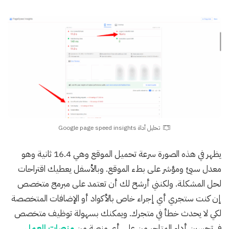
تحليل أداة Google page speed insights
يظهر في هذه الصورة سرعة تحميل الموقع وهي 16.4 ثانية وهو
معدل سيئ ومؤشر على بطء الموقع. وبالأسفل يعطيك اقتراحات
لحل المشكلة. ولكنني أرشح لك أن تعتمد على مبرمج متخصص
إن كنت ستجري أي إجراء خاص بالأكواد أو الإضافات المتخصصة
لكي لا يحدث خطأ في متجرك. ويمكنك بسهولة توظيف متخصص
في تحسين أداء المتاجر من على أي منصة من
منصات العمل