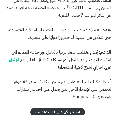
اللغة:
عندليب قالب عربي 100%، فهو يدعم اتجاه الكتابة من
اليمين إلى اليسار RTL، كما كُتبت عناصره النصية ببراعة لغوية تُميزه
عن سائر القوالب الأجنبية المُعربة.
تعدد العملات:
يدعم قالب عندليب استخدام العملات المُتعددة،
حتى تتمكن من استهداف جمهورًا دوليًا على متجرك.
الدعم:
يُقدم عندليب دعمًا عربيًا بالكامل عبر خدمة العملاء التي
يٌمكنك التواصل معها لحل أي مشكلة. كما يأتي القالب مع
توثيق
عربي احترافي لشرح كيفية استخدامه.
أخيرًا، يُمكنك اقتناء عندليب عبر متجر بيكاليكا بسعر 45 دولار؛
لتحصل على الإصدار الأخير الذي يعمل على أحدث إصدارات
شوبيفاي Shopify 2.0.
احصل الآن على قالب عندليب