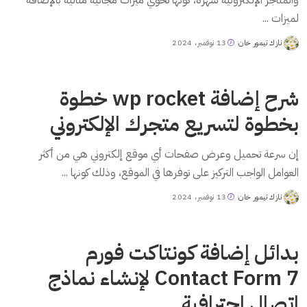
لميزات
...
نازك تيمور خان
13 نوفمبر، 2024
Posted
by
شرح إضافة wp rocket خطوة
بخطوة لتسريع متجرك الإلكتروني
إن سرعة تحميل وعرض صفحات أي موقع إلكتروني هي من أكثر
العوامل الواجب التركيز على توفرها في الموقع، وذلك كونها
...
نازك تيمور خان
13 نوفمبر، 2024
Posted
by
بدائل إضافة كونتاكت فورم
Contact Form 7 لإنشاء نماذج
اتصال احترافية