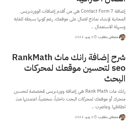
إضافة Contact Form 7 هي من أقدم إضافات الووردبريس
المجانية لإنشاء نماذج اتصال على موقعك. رغم كونها بسيطة للغاية
وسهلة الاستعمال
...
مصطفى بنقطيب
5 يونيو، 2024
Posted
by
شرح إضافة رانك ماث RankMath
seo لتحسين موقعك لمحركات
البحث
رانك ماث Rank Math هي إضافة ووردبريس مُخصصة لتحسين
متجرك أو موقعك لمحركات البحث داخلياً، شخصياً، اعتمدتها منذ
انطلاقها. وعاصرت
...
مصطفى بنقطيب
5 يونيو، 2024
Posted
by