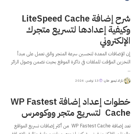
by
شرح إضافة LiteSpeed Cache
وكيفية إعدادها لتسريع متجرك
الإلكتروني
إن الإضافات المعدة لتحسين سرعة المتجر والتي تعمل على مبدأ
التخزين المؤقت للملفات في ذاكرة الموقع بحيث تضمن وصول الزائر
...
نازك تيمور خان
13 نوفمبر، 2024
Posted
by
خطوات إعداد إضافة WP Fastest
Cache لتسريع متجر ووكومرس
تعد إضافة WP Fastest Cache من أكثر إضافات تسريع المواقع
والمتاجر الإلكترونية شهرة، كونها تحوي ميزات مجانية مثالية بالإضافة