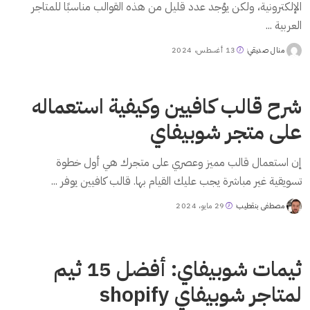
الإلكترونية، ولكن يوُجد عدد قليل من هذه القوالب مناسبًا للمتاجر
العربية
...
منال صديقي
13 أغسطس، 2024
Posted
by
شرح قالب كافيين وكيفية استعماله
على متجر شوبيفاي
إن استعمال قالب مميز وعصري على متجرك هي أول خطوة
تسويقية غير مباشرة يجب عليك القيام بها. قالب كافيين يوفر
...
مصطفى بنقطيب
29 مايو، 2024
Posted
by
ثيمات شوبيفاي: أفضل 15 ثيم
لمتاجر شوبيفاي shopify